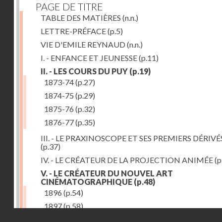
PAGE DE TITRE
TABLE DES MATIÈRES
(n.n.)
LETTRE-PRÉFACE
(p.5)
VIE D'EMILE REYNAUD
(n.n.)
I. - ENFANCE ET JEUNESSE
(p.11)
II. - LES COURS DU PUY
(p.19)
1873-74
(p.27)
1874-75
(p.29)
1875-76
(p.32)
1876-77
(p.35)
III. - LE PRAXINOSCOPE ET SES PREMIERS DÉRIVÉ
(p.37)
IV. - LE CRÉATEUR DE LA PROJECTION ANIMÉE
(p
V. - LE CRÉATEUR DU NOUVEL ART
CINÉMATOGRAPHIQUE
(p.48)
1896
(p.54)
1897
(p.58)
Droits réservés - CNAM
VI. - PROMÉTHÉE ENCHAINÉ
(p.61)