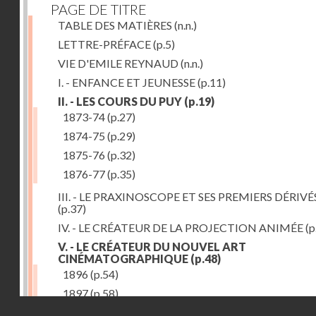
PAGE DE TITRE
TABLE DES MATIÈRES
(n.n.)
LETTRE-PRÉFACE
(p.5)
VIE D'EMILE REYNAUD
(n.n.)
I. - ENFANCE ET JEUNESSE
(p.11)
II. - LES COURS DU PUY
(p.19)
1873-74
(p.27)
1874-75
(p.29)
1875-76
(p.32)
1876-77
(p.35)
III. - LE PRAXINOSCOPE ET SES PREMIERS DÉRIVÉ
(p.37)
IV. - LE CRÉATEUR DE LA PROJECTION ANIMÉE
(p
V. - LE CRÉATEUR DU NOUVEL ART
CINÉMATOGRAPHIQUE
(p.48)
1896
(p.54)
1897
(p.58)
Droits réservés - CNAM
VI. - PROMÉTHÉE ENCHAINÉ
(p.61)