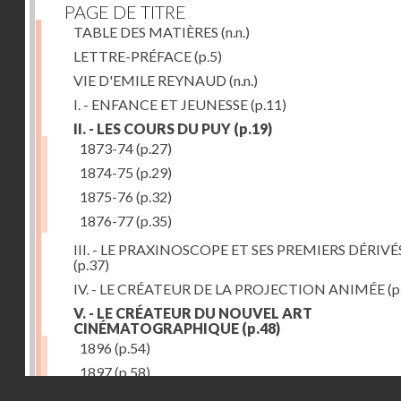
PAGE DE TITRE
TABLE DES MATIÈRES
(n.n.)
LETTRE-PRÉFACE
(p.5)
VIE D'EMILE REYNAUD
(n.n.)
I. - ENFANCE ET JEUNESSE
(p.11)
II. - LES COURS DU PUY
(p.19)
1873-74
(p.27)
1874-75
(p.29)
1875-76
(p.32)
1876-77
(p.35)
III. - LE PRAXINOSCOPE ET SES PREMIERS DÉRIVÉ
(p.37)
IV. - LE CRÉATEUR DE LA PROJECTION ANIMÉE
(p
V. - LE CRÉATEUR DU NOUVEL ART
CINÉMATOGRAPHIQUE
(p.48)
1896
(p.54)
1897
(p.58)
Droits réservés - CNAM
VI. - PROMÉTHÉE ENCHAINÉ
(p.61)