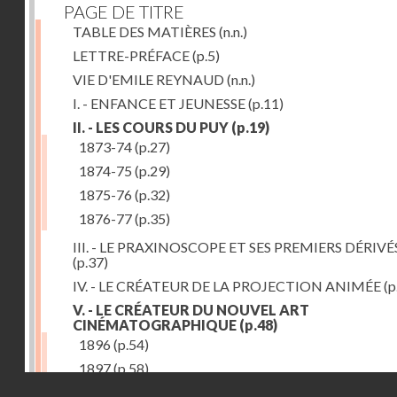
PAGE DE TITRE
TABLE DES MATIÈRES
(n.n.)
LETTRE-PRÉFACE
(p.5)
VIE D'EMILE REYNAUD
(n.n.)
I. - ENFANCE ET JEUNESSE
(p.11)
II. - LES COURS DU PUY
(p.19)
1873-74
(p.27)
1874-75
(p.29)
1875-76
(p.32)
1876-77
(p.35)
III. - LE PRAXINOSCOPE ET SES PREMIERS DÉRIVÉ
(p.37)
IV. - LE CRÉATEUR DE LA PROJECTION ANIMÉE
(p
V. - LE CRÉATEUR DU NOUVEL ART
CINÉMATOGRAPHIQUE
(p.48)
1896
(p.54)
1897
(p.58)
Droits réservés - CNAM
VI. - PROMÉTHÉE ENCHAINÉ
(p.61)