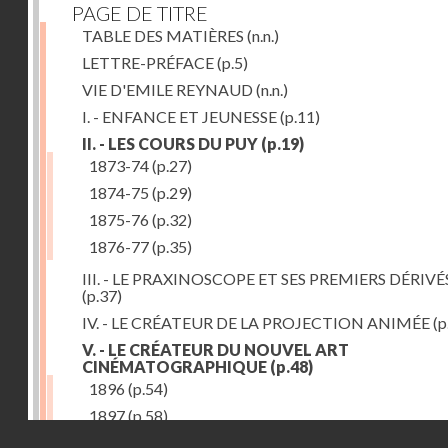
PAGE DE TITRE
TABLE DES MATIÈRES
(n.n.)
LETTRE-PRÉFACE
(p.5)
VIE D'EMILE REYNAUD
(n.n.)
I. - ENFANCE ET JEUNESSE
(p.11)
II. - LES COURS DU PUY
(p.19)
1873-74
(p.27)
1874-75
(p.29)
1875-76
(p.32)
1876-77
(p.35)
III. - LE PRAXINOSCOPE ET SES PREMIERS DÉRIVÉ
(p.37)
IV. - LE CRÉATEUR DE LA PROJECTION ANIMÉE
(p
V. - LE CRÉATEUR DU NOUVEL ART
CINÉMATOGRAPHIQUE
(p.48)
1896
(p.54)
1897
(p.58)
Droits réservés - CNAM
VI. - PROMÉTHÉE ENCHAINÉ
(p.61)