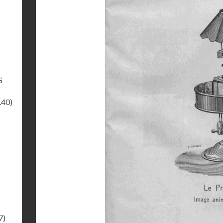
S
.40)
7)