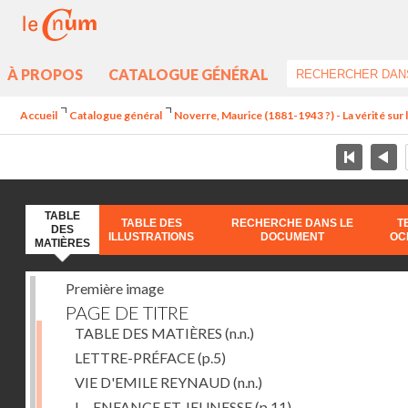
À PROPOS
CATALOGUE GÉNÉRAL
Accueil
Catalogue général
Noverre, Maurice (1881-1943 ?) - La vérité sur l'
TABLE
TABLE DES
RECHERCHE DANS LE
T
DES
ILLUSTRATIONS
DOCUMENT
OC
MATIÈRES
Première image
PAGE DE TITRE
TABLE DES MATIÈRES
(n.n.)
LETTRE-PRÉFACE
(p.5)
VIE D'EMILE REYNAUD
(n.n.)
I. - ENFANCE ET JEUNESSE
(p.11)