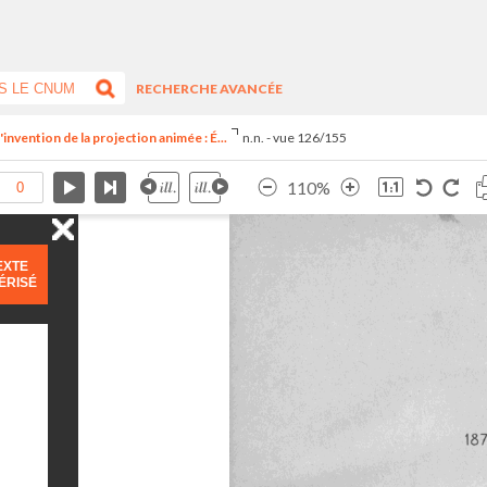
RECHERCHE AVANCÉE
invention de la projection animée : É...
n.n. - vue 126/155
110%
EXTE
ÉRISÉ