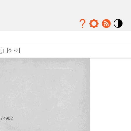
Mode
contraste
élévé