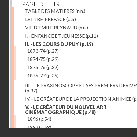
PAGE DE TITRE
TABLE DES MATIÈRES
(n.n.)
LETTRE-PRÉFACE
(p.5)
VIE D'EMILE REYNAUD
(n.n.)
I. - ENFANCE ET JEUNESSE
(p.11)
II. - LES COURS DU PUY
(p.19)
1873-74
(p.27)
1874-75
(p.29)
1875-76
(p.32)
1876-77
(p.35)
III. - LE PRAXINOSCOPE ET SES PREMIERS DÉRIVÉ
(p.37)
IV. - LE CRÉATEUR DE LA PROJECTION ANIMÉE
(p
V. - LE CRÉATEUR DU NOUVEL ART
CINÉMATOGRAPHIQUE
(p.48)
1896
(p.54)
1897
(p.58)
Droits réservés - CNAM
VI. - PROMÉTHÉE ENCHAINÉ
(p.61)