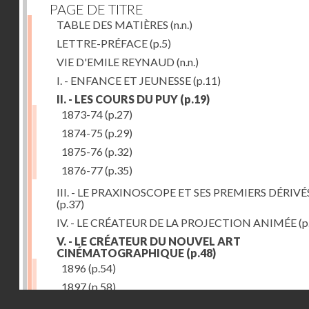
PAGE DE TITRE
TABLE DES MATIÈRES
(n.n.)
LETTRE-PRÉFACE
(p.5)
VIE D'EMILE REYNAUD
(n.n.)
I. - ENFANCE ET JEUNESSE
(p.11)
II. - LES COURS DU PUY
(p.19)
1873-74
(p.27)
1874-75
(p.29)
1875-76
(p.32)
1876-77
(p.35)
III. - LE PRAXINOSCOPE ET SES PREMIERS DÉRIVÉ
(p.37)
IV. - LE CRÉATEUR DE LA PROJECTION ANIMÉE
(p
V. - LE CRÉATEUR DU NOUVEL ART
CINÉMATOGRAPHIQUE
(p.48)
1896
(p.54)
1897
(p.58)
Droits réservés - CNAM
VI. - PROMÉTHÉE ENCHAINÉ
(p.61)