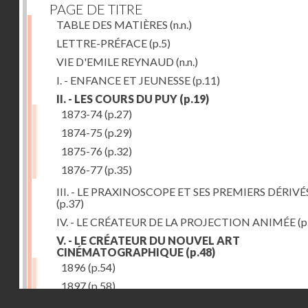
PAGE DE TITRE
TABLE DES MATIÈRES
(n.n.)
LETTRE-PRÉFACE
(p.5)
VIE D'EMILE REYNAUD
(n.n.)
I. - ENFANCE ET JEUNESSE
(p.11)
II. - LES COURS DU PUY
(p.19)
1873-74
(p.27)
1874-75
(p.29)
1875-76
(p.32)
1876-77
(p.35)
III. - LE PRAXINOSCOPE ET SES PREMIERS DÉRIVÉ
(p.37)
IV. - LE CRÉATEUR DE LA PROJECTION ANIMÉE
(p
V. - LE CRÉATEUR DU NOUVEL ART
CINÉMATOGRAPHIQUE
(p.48)
1896
(p.54)
1897
(p.58)
Droits réservés - CNAM
VI. - PROMÉTHÉE ENCHAINÉ
(p.61)