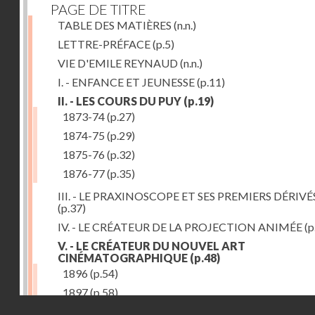
PAGE DE TITRE
TABLE DES MATIÈRES
(n.n.)
LETTRE-PRÉFACE
(p.5)
VIE D'EMILE REYNAUD
(n.n.)
I. - ENFANCE ET JEUNESSE
(p.11)
II. - LES COURS DU PUY
(p.19)
1873-74
(p.27)
1874-75
(p.29)
1875-76
(p.32)
1876-77
(p.35)
III. - LE PRAXINOSCOPE ET SES PREMIERS DÉRIVÉ
(p.37)
IV. - LE CRÉATEUR DE LA PROJECTION ANIMÉE
(p
V. - LE CRÉATEUR DU NOUVEL ART
CINÉMATOGRAPHIQUE
(p.48)
1896
(p.54)
1897
(p.58)
Droits réservés - CNAM
VI. - PROMÉTHÉE ENCHAINÉ
(p.61)