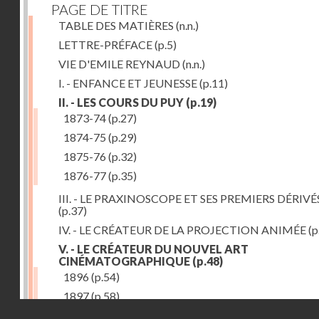
PAGE DE TITRE
TABLE DES MATIÈRES
(n.n.)
LETTRE-PRÉFACE
(p.5)
VIE D'EMILE REYNAUD
(n.n.)
I. - ENFANCE ET JEUNESSE
(p.11)
II. - LES COURS DU PUY
(p.19)
1873-74
(p.27)
1874-75
(p.29)
1875-76
(p.32)
1876-77
(p.35)
III. - LE PRAXINOSCOPE ET SES PREMIERS DÉRIVÉ
(p.37)
IV. - LE CRÉATEUR DE LA PROJECTION ANIMÉE
(p
V. - LE CRÉATEUR DU NOUVEL ART
CINÉMATOGRAPHIQUE
(p.48)
1896
(p.54)
1897
(p.58)
Droits réservés - CNAM
VI. - PROMÉTHÉE ENCHAINÉ
(p.61)