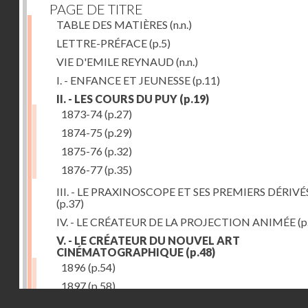
PAGE DE TITRE
TABLE DES MATIÈRES
(n.n.)
LETTRE-PRÉFACE
(p.5)
VIE D'EMILE REYNAUD
(n.n.)
I. - ENFANCE ET JEUNESSE
(p.11)
II. - LES COURS DU PUY
(p.19)
1873-74
(p.27)
1874-75
(p.29)
1875-76
(p.32)
1876-77
(p.35)
III. - LE PRAXINOSCOPE ET SES PREMIERS DÉRIVÉ
(p.37)
IV. - LE CRÉATEUR DE LA PROJECTION ANIMÉE
(p
V. - LE CRÉATEUR DU NOUVEL ART
CINÉMATOGRAPHIQUE
(p.48)
1896
(p.54)
1897
(p.58)
Droits réservés - CNAM
VI. - PROMÉTHÉE ENCHAINÉ
(p.61)