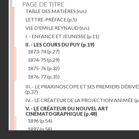
PAGE DE TITRE
TABLE DES MATIÈRES
(n.n.)
LETTRE-PRÉFACE
(p.5)
VIE D'EMILE REYNAUD
(n.n.)
I. - ENFANCE ET JEUNESSE
(p.11)
II. - LES COURS DU PUY
(p.19)
1873-74
(p.27)
1874-75
(p.29)
1875-76
(p.32)
1876-77
(p.35)
III. - LE PRAXINOSCOPE ET SES PREMIERS DÉRIVÉ
(p.37)
IV. - LE CRÉATEUR DE LA PROJECTION ANIMÉE
(p
V. - LE CRÉATEUR DU NOUVEL ART
CINÉMATOGRAPHIQUE
(p.48)
1896
(p.54)
1897
(p.58)
Droits réservés - CNAM
VI. - PROMÉTHÉE ENCHAINÉ
(p.61)