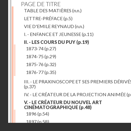
PAGE DE TITRE
TABLE DES MATIÈRES
(n.n.)
LETTRE-PRÉFACE
(p.5)
VIE D'EMILE REYNAUD
(n.n.)
I. - ENFANCE ET JEUNESSE
(p.11)
II. - LES COURS DU PUY
(p.19)
1873-74
(p.27)
1874-75
(p.29)
1875-76
(p.32)
1876-77
(p.35)
III. - LE PRAXINOSCOPE ET SES PREMIERS DÉRIVÉ
(p.37)
IV. - LE CRÉATEUR DE LA PROJECTION ANIMÉE
(p
V. - LE CRÉATEUR DU NOUVEL ART
CINÉMATOGRAPHIQUE
(p.48)
1896
(p.54)
1897
(p.58)
Droits réservés - CNAM
VI. - PROMÉTHÉE ENCHAINÉ
(p.61)