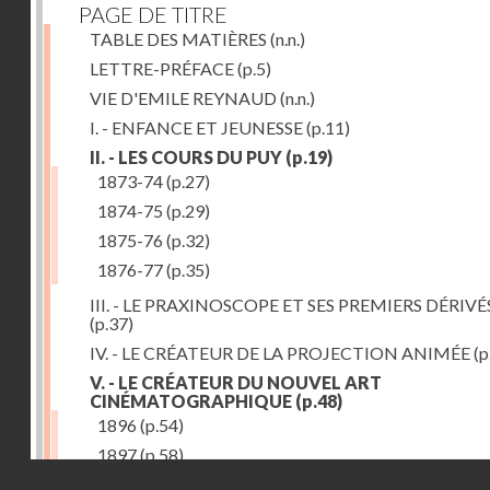
PAGE DE TITRE
TABLE DES MATIÈRES
(n.n.)
LETTRE-PRÉFACE
(p.5)
VIE D'EMILE REYNAUD
(n.n.)
I. - ENFANCE ET JEUNESSE
(p.11)
II. - LES COURS DU PUY
(p.19)
1873-74
(p.27)
1874-75
(p.29)
1875-76
(p.32)
1876-77
(p.35)
III. - LE PRAXINOSCOPE ET SES PREMIERS DÉRIVÉ
(p.37)
IV. - LE CRÉATEUR DE LA PROJECTION ANIMÉE
(p
V. - LE CRÉATEUR DU NOUVEL ART
CINÉMATOGRAPHIQUE
(p.48)
1896
(p.54)
1897
(p.58)
Droits réservés - CNAM
VI. - PROMÉTHÉE ENCHAINÉ
(p.61)