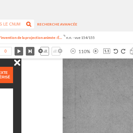
RECHERCHE AVANCÉE
invention de la projection animée : É...
n.n. - vue 154/155
110%
EXTE
ÉRISÉ