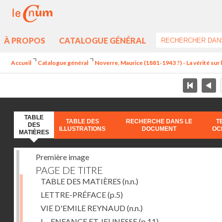
À PROPOS
CATALOGUE GÉNÉRAL
Accueil
Catalogue général
Noverre, Maurice (1881-1943 ?) - La vérité sur l'
TABLE
TABLE DES
RECHERCHE DANS LE
T
DES
ILLUSTRATIONS
DOCUMENT
OC
MATIÈRES
Première image
PAGE DE TITRE
TABLE DES MATIÈRES
(n.n.)
LETTRE-PRÉFACE
(p.5)
VIE D'EMILE REYNAUD
(n.n.)
I. - ENFANCE ET JEUNESSE
(p.11)