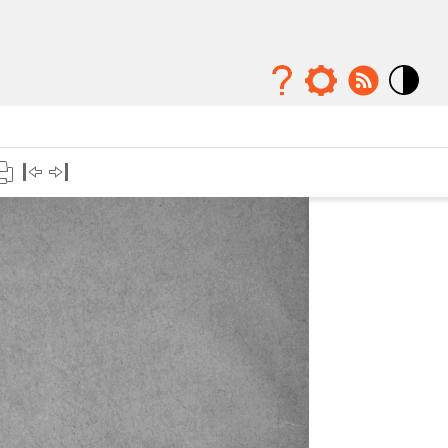
Mode
contraste
élévé