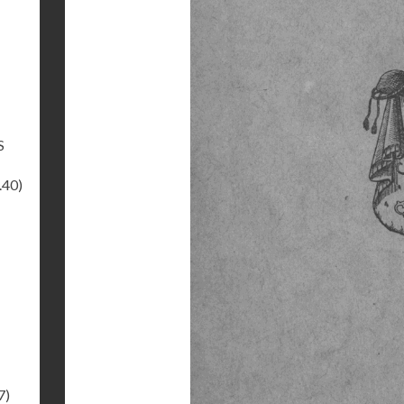
S
.40)
7)