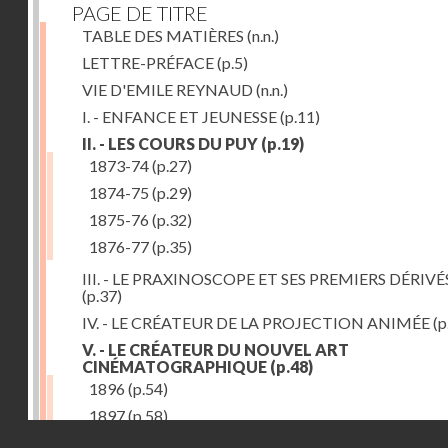
PAGE DE TITRE
TABLE DES MATIÈRES
(n.n.)
LETTRE-PRÉFACE
(p.5)
VIE D'EMILE REYNAUD
(n.n.)
I. - ENFANCE ET JEUNESSE
(p.11)
II. - LES COURS DU PUY
(p.19)
1873-74
(p.27)
1874-75
(p.29)
1875-76
(p.32)
1876-77
(p.35)
III. - LE PRAXINOSCOPE ET SES PREMIERS DÉRIVÉ
(p.37)
IV. - LE CRÉATEUR DE LA PROJECTION ANIMÉE
(p
V. - LE CRÉATEUR DU NOUVEL ART
CINÉMATOGRAPHIQUE
(p.48)
1896
(p.54)
1897
(p.58)
Droits réservés - CNAM
VI. - PROMÉTHÉE ENCHAINÉ
(p.61)