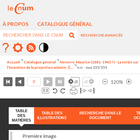
À PROPOS
CATALOGUE GÉNÉRAL
RECHERCHE AVANCÉE
Mode
contraste
Accueil
Catalogue général
Noverre, Maurice (1881-1943 ?) - La vérité sur
élévé
l'invention de la projection animée : É...
n.n. - vue 155/155
120%
TABLE
TABLE DES
RECHERCHE DANS LE
T
DES
ILLUSTRATIONS
DOCUMENT
OC
MATIÈRES
Première image