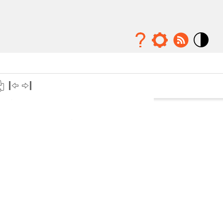
Mode
contraste
élévé