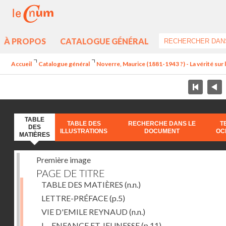
À PROPOS
CATALOGUE GÉNÉRAL
Accueil
Catalogue général
Noverre, Maurice (1881-1943 ?) - La vérité sur l'
TABLE
TABLE DES
RECHERCHE DANS LE
T
DES
ILLUSTRATIONS
DOCUMENT
OC
MATIÈRES
Première image
PAGE DE TITRE
TABLE DES MATIÈRES
(n.n.)
LETTRE-PRÉFACE
(p.5)
VIE D'EMILE REYNAUD
(n.n.)
I. - ENFANCE ET JEUNESSE
(p.11)