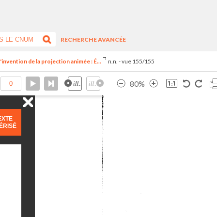
RECHERCHE AVANCÉE
invention de la projection animée : É...
n.n. - vue 155/155
80%
EXTE
ÉRISÉ