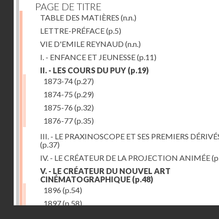
PAGE DE TITRE
TABLE DES MATIÈRES
(n.n.)
LETTRE-PRÉFACE
(p.5)
VIE D'EMILE REYNAUD
(n.n.)
I. - ENFANCE ET JEUNESSE
(p.11)
II. - LES COURS DU PUY
(p.19)
1873-74
(p.27)
1874-75
(p.29)
1875-76
(p.32)
1876-77
(p.35)
III. - LE PRAXINOSCOPE ET SES PREMIERS DÉRIVÉ
(p.37)
IV. - LE CRÉATEUR DE LA PROJECTION ANIMÉE
(p
V. - LE CRÉATEUR DU NOUVEL ART
CINÉMATOGRAPHIQUE
(p.48)
1896
(p.54)
1897
(p.58)
Droits réservés - CNAM
VI. - PROMÉTHÉE ENCHAINÉ
(p.61)