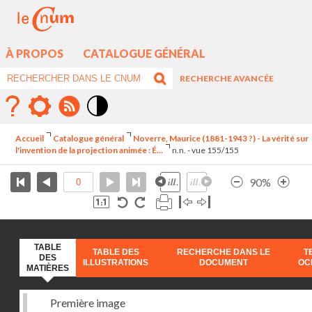
À PROPOS
CATALOGUE GÉNÉRAL
RECHERCHE AVANCÉE
Mode
contraste
Accueil
Catalogue général
Noverre, Maurice (1881-1943 ?) - La vérité sur
élévé
l'invention de la projection animée : É...
n.n. - vue 155/155
90%
TABLE
TABLE DES
RECHERCHE DANS LE
T
DES
ILLUSTRATIONS
DOCUMENT
OC
MATIÈRES
Première image