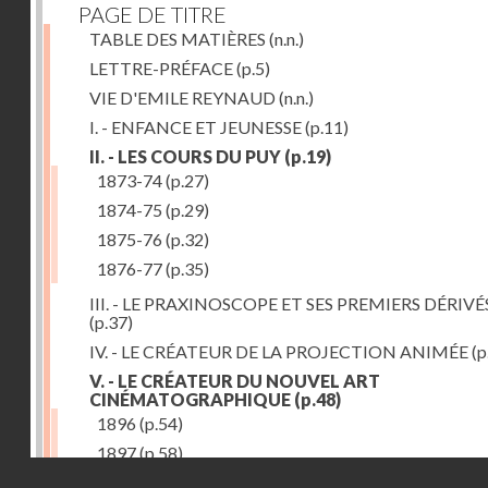
PAGE DE TITRE
TABLE DES MATIÈRES
(n.n.)
LETTRE-PRÉFACE
(p.5)
VIE D'EMILE REYNAUD
(n.n.)
I. - ENFANCE ET JEUNESSE
(p.11)
II. - LES COURS DU PUY
(p.19)
1873-74
(p.27)
1874-75
(p.29)
1875-76
(p.32)
1876-77
(p.35)
III. - LE PRAXINOSCOPE ET SES PREMIERS DÉRIVÉ
(p.37)
IV. - LE CRÉATEUR DE LA PROJECTION ANIMÉE
(p
V. - LE CRÉATEUR DU NOUVEL ART
CINÉMATOGRAPHIQUE
(p.48)
1896
(p.54)
1897
(p.58)
Droits réservés - CNAM
VI. - PROMÉTHÉE ENCHAINÉ
(p.61)