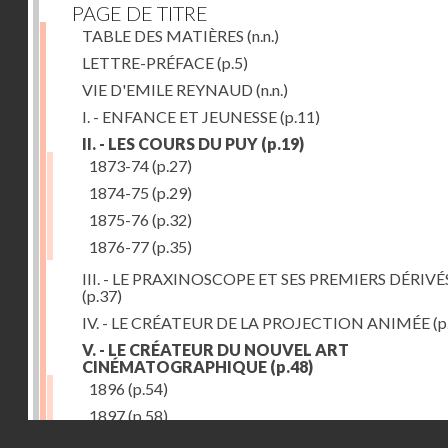
PAGE DE TITRE
TABLE DES MATIÈRES
(n.n.)
LETTRE-PRÉFACE
(p.5)
VIE D'EMILE REYNAUD
(n.n.)
I. - ENFANCE ET JEUNESSE
(p.11)
II. - LES COURS DU PUY
(p.19)
1873-74
(p.27)
1874-75
(p.29)
1875-76
(p.32)
1876-77
(p.35)
III. - LE PRAXINOSCOPE ET SES PREMIERS DÉRIVÉ
(p.37)
IV. - LE CRÉATEUR DE LA PROJECTION ANIMÉE
(p
V. - LE CRÉATEUR DU NOUVEL ART
CINÉMATOGRAPHIQUE
(p.48)
1896
(p.54)
1897
(p.58)
Droits réservés - CNAM
VI. - PROMÉTHÉE ENCHAINÉ
(p.61)