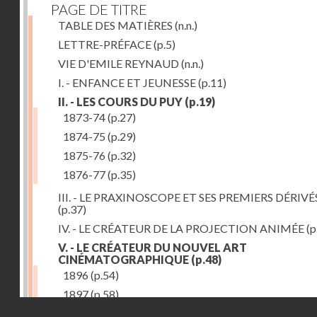
PAGE DE TITRE
TABLE DES MATIÈRES
(n.n.)
LETTRE-PRÉFACE
(p.5)
VIE D'EMILE REYNAUD
(n.n.)
I. - ENFANCE ET JEUNESSE
(p.11)
II. - LES COURS DU PUY
(p.19)
1873-74
(p.27)
1874-75
(p.29)
1875-76
(p.32)
1876-77
(p.35)
III. - LE PRAXINOSCOPE ET SES PREMIERS DÉRIVÉ
(p.37)
IV. - LE CRÉATEUR DE LA PROJECTION ANIMÉE
(p
V. - LE CRÉATEUR DU NOUVEL ART
CINÉMATOGRAPHIQUE
(p.48)
1896
(p.54)
1897
(p.58)
Droits réservés - CNAM
VI. - PROMÉTHÉE ENCHAINÉ
(p.61)