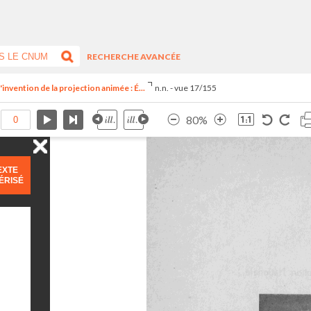
RECHERCHE AVANCÉE
invention de la projection animée : É...
n.n. - vue 17/155
80%
EXTE
ÉRISÉ