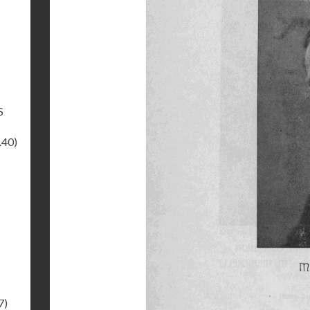
S
.40)
7)