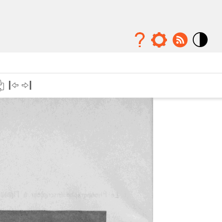
Mode
contraste
élévé