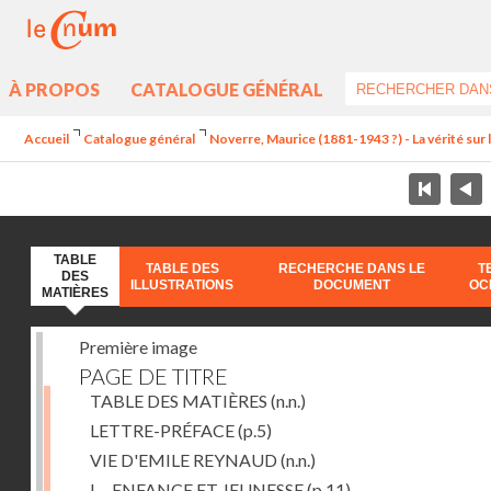
À PROPOS
CATALOGUE GÉNÉRAL
Accueil
Catalogue général
Noverre, Maurice (1881-1943 ?) - La vérité sur l'
TABLE
TABLE DES
RECHERCHE DANS LE
T
DES
ILLUSTRATIONS
DOCUMENT
OC
MATIÈRES
Première image
PAGE DE TITRE
TABLE DES MATIÈRES
(n.n.)
LETTRE-PRÉFACE
(p.5)
VIE D'EMILE REYNAUD
(n.n.)
I. - ENFANCE ET JEUNESSE
(p.11)