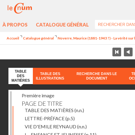
À PROPOS
CATALOGUE GÉNÉRAL
Accueil
Catalogue général
Noverre, Maurice (1881-1943 ?) - La vérité sur l'
TABLE
TABLE DES
RECHERCHE DANS LE
T
DES
ILLUSTRATIONS
DOCUMENT
OC
MATIÈRES
Première image
PAGE DE TITRE
TABLE DES MATIÈRES
(n.n.)
LETTRE-PRÉFACE
(p.5)
VIE D'EMILE REYNAUD
(n.n.)
I. - ENFANCE ET JEUNESSE
(p.11)