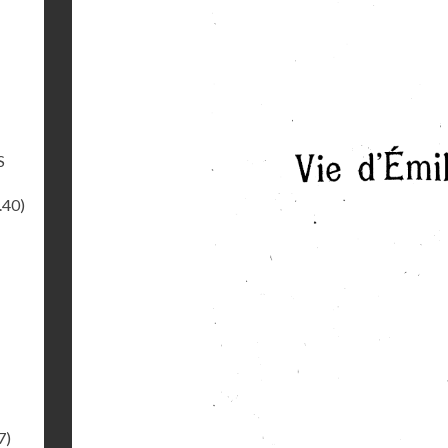
S
.40)
7)