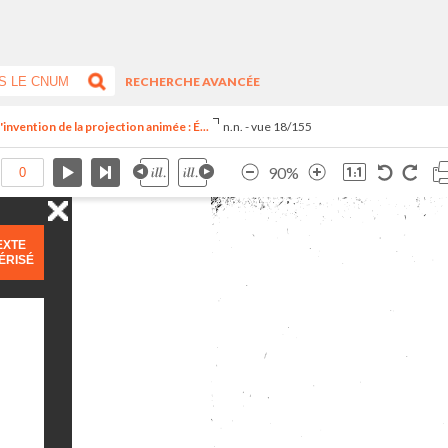
RECHERCHE AVANCÉE
invention de la projection animée : É...
n.n. - vue 18/155
90%
EXTE
ÉRISÉ