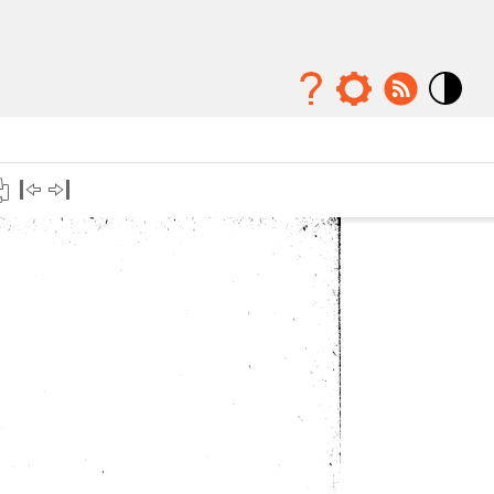
Mode
contraste
élévé