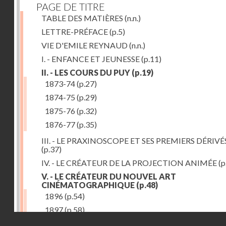
PAGE DE TITRE
TABLE DES MATIÈRES
(n.n.)
LETTRE-PRÉFACE
(p.5)
VIE D'EMILE REYNAUD
(n.n.)
I. - ENFANCE ET JEUNESSE
(p.11)
II. - LES COURS DU PUY
(p.19)
1873-74
(p.27)
1874-75
(p.29)
1875-76
(p.32)
1876-77
(p.35)
III. - LE PRAXINOSCOPE ET SES PREMIERS DÉRIVÉ
(p.37)
IV. - LE CRÉATEUR DE LA PROJECTION ANIMÉE
(p
V. - LE CRÉATEUR DU NOUVEL ART
CINÉMATOGRAPHIQUE
(p.48)
1896
(p.54)
1897
(p.58)
Droits réservés - CNAM
VI. - PROMÉTHÉE ENCHAINÉ
(p.61)