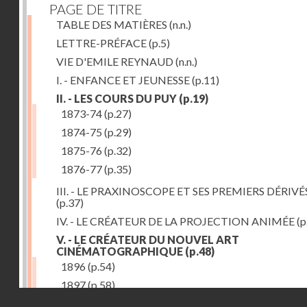
PAGE DE TITRE
TABLE DES MATIÈRES
(n.n.)
LETTRE-PRÉFACE
(p.5)
VIE D'EMILE REYNAUD
(n.n.)
I. - ENFANCE ET JEUNESSE
(p.11)
II. - LES COURS DU PUY
(p.19)
1873-74
(p.27)
1874-75
(p.29)
1875-76
(p.32)
1876-77
(p.35)
III. - LE PRAXINOSCOPE ET SES PREMIERS DÉRIVÉ
(p.37)
IV. - LE CRÉATEUR DE LA PROJECTION ANIMÉE
(p
V. - LE CRÉATEUR DU NOUVEL ART
CINÉMATOGRAPHIQUE
(p.48)
1896
(p.54)
1897
(p.58)
Droits réservés - CNAM
VI. - PROMÉTHÉE ENCHAINÉ
(p.61)