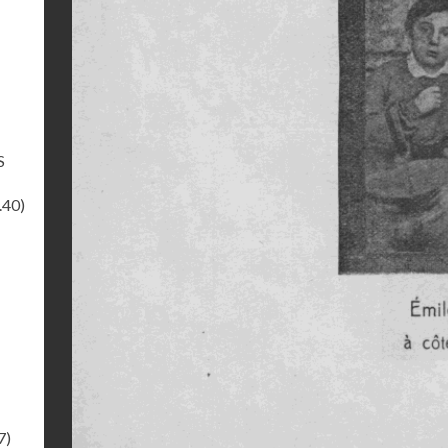
S
.40)
7)