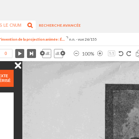
RECHERCHE AVANCÉE
invention de la projection animée : É...
n.n. - vue 26/155
100%
EXTE
ÉRISÉ