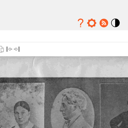
Mode
contraste
élévé