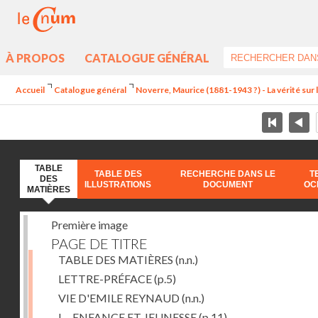
À PROPOS
CATALOGUE GÉNÉRAL
Accueil
Catalogue général
Noverre, Maurice (1881-1943 ?) - La vérité sur l'
TABLE
TABLE DES
RECHERCHE DANS LE
T
DES
ILLUSTRATIONS
DOCUMENT
OC
MATIÈRES
Première image
PAGE DE TITRE
TABLE DES MATIÈRES
(n.n.)
LETTRE-PRÉFACE
(p.5)
VIE D'EMILE REYNAUD
(n.n.)
I. - ENFANCE ET JEUNESSE
(p.11)