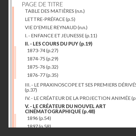
PAGE DE TITRE
TABLE DES MATIÈRES
(n.n.)
LETTRE-PRÉFACE
(p.5)
VIE D'EMILE REYNAUD
(n.n.)
I. - ENFANCE ET JEUNESSE
(p.11)
II. - LES COURS DU PUY
(p.19)
1873-74
(p.27)
1874-75
(p.29)
1875-76
(p.32)
1876-77
(p.35)
III. - LE PRAXINOSCOPE ET SES PREMIERS DÉRIVÉ
(p.37)
IV. - LE CRÉATEUR DE LA PROJECTION ANIMÉE
(p
V. - LE CRÉATEUR DU NOUVEL ART
CINÉMATOGRAPHIQUE
(p.48)
1896
(p.54)
1897
(p.58)
Droits réservés - CNAM
VI. - PROMÉTHÉE ENCHAINÉ
(p.61)