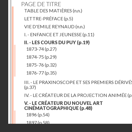
PAGE DE TITRE
TABLE DES MATIÈRES
(n.n.)
LETTRE-PRÉFACE
(p.5)
VIE D'EMILE REYNAUD
(n.n.)
I. - ENFANCE ET JEUNESSE
(p.11)
II. - LES COURS DU PUY
(p.19)
1873-74
(p.27)
1874-75
(p.29)
1875-76
(p.32)
1876-77
(p.35)
III. - LE PRAXINOSCOPE ET SES PREMIERS DÉRIVÉ
(p.37)
IV. - LE CRÉATEUR DE LA PROJECTION ANIMÉE
(p
V. - LE CRÉATEUR DU NOUVEL ART
CINÉMATOGRAPHIQUE
(p.48)
1896
(p.54)
1897
(p.58)
Droits réservés - CNAM
VI. - PROMÉTHÉE ENCHAINÉ
(p.61)