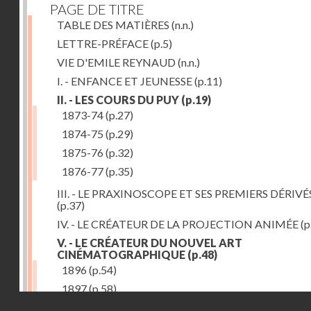
PAGE DE TITRE
TABLE DES MATIÈRES
(n.n.)
LETTRE-PRÉFACE
(p.5)
VIE D'EMILE REYNAUD
(n.n.)
I. - ENFANCE ET JEUNESSE
(p.11)
II. - LES COURS DU PUY
(p.19)
1873-74
(p.27)
1874-75
(p.29)
1875-76
(p.32)
1876-77
(p.35)
III. - LE PRAXINOSCOPE ET SES PREMIERS DÉRIVÉ
(p.37)
IV. - LE CRÉATEUR DE LA PROJECTION ANIMÉE
(p
V. - LE CRÉATEUR DU NOUVEL ART
CINÉMATOGRAPHIQUE
(p.48)
1896
(p.54)
1897
(p.58)
Droits réservés - CNAM
VI. - PROMÉTHÉE ENCHAINÉ
(p.61)