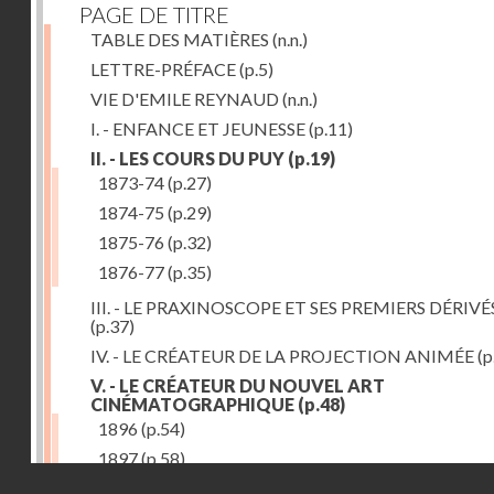
PAGE DE TITRE
TABLE DES MATIÈRES
(n.n.)
LETTRE-PRÉFACE
(p.5)
VIE D'EMILE REYNAUD
(n.n.)
I. - ENFANCE ET JEUNESSE
(p.11)
II. - LES COURS DU PUY
(p.19)
1873-74
(p.27)
1874-75
(p.29)
1875-76
(p.32)
1876-77
(p.35)
III. - LE PRAXINOSCOPE ET SES PREMIERS DÉRIVÉ
(p.37)
IV. - LE CRÉATEUR DE LA PROJECTION ANIMÉE
(p
V. - LE CRÉATEUR DU NOUVEL ART
CINÉMATOGRAPHIQUE
(p.48)
1896
(p.54)
1897
(p.58)
Droits réservés - CNAM
VI. - PROMÉTHÉE ENCHAINÉ
(p.61)