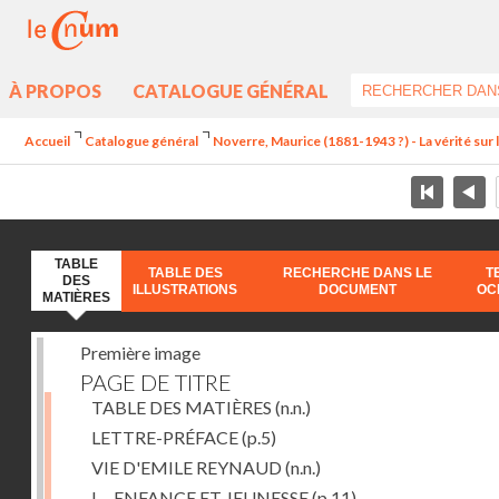
À PROPOS
CATALOGUE GÉNÉRAL
Accueil
Catalogue général
Noverre, Maurice (1881-1943 ?) - La vérité sur l'
TABLE
TABLE DES
RECHERCHE DANS LE
T
DES
ILLUSTRATIONS
DOCUMENT
OC
MATIÈRES
Première image
PAGE DE TITRE
TABLE DES MATIÈRES
(n.n.)
LETTRE-PRÉFACE
(p.5)
VIE D'EMILE REYNAUD
(n.n.)
I. - ENFANCE ET JEUNESSE
(p.11)