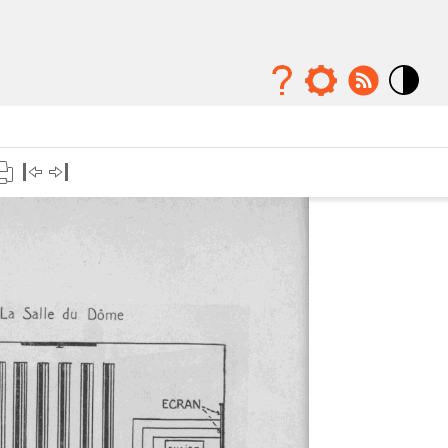
Mode
contraste
élévé