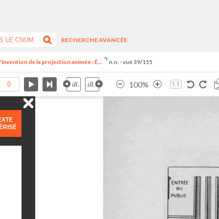
RECHERCHE AVANCÉE
invention de la projection animée : É...
n.n. - vue 39/155
100%
EXTE
ÉRISÉ