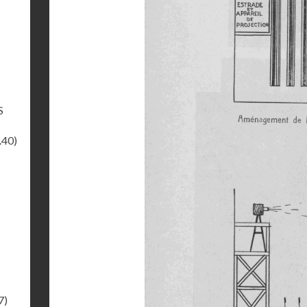
S
.40)
7)