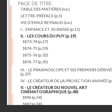
PAGE DE TITRE
TABLE DES MATIÈRES
(n.n.)
LETTRE-PRÉFACE
(p.5)
VIE D'EMILE REYNAUD
(n.n.)
I. - ENFANCE ET JEUNESSE
(p.11)
II. - LES COURS DU PUY
(p.19)
1873-74
(p.27)
1874-75
(p.29)
1875-76
(p.32)
1876-77
(p.35)
III. - LE PRAXINOSCOPE ET SES PREMIERS DÉRIVÉ
(p.37)
IV. - LE CRÉATEUR DE LA PROJECTION ANIMÉE
(p
V. - LE CRÉATEUR DU NOUVEL ART
CINÉMATOGRAPHIQUE
(p.48)
1896
(p.54)
1897
(p.58)
Droits réservés - CNAM
VI. - PROMÉTHÉE ENCHAINÉ
(p.61)