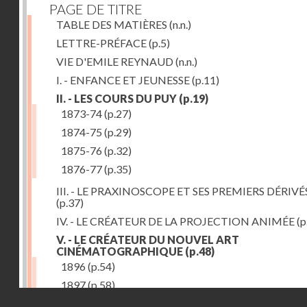
PAGE DE TITRE
TABLE DES MATIÈRES
(n.n.)
LETTRE-PRÉFACE
(p.5)
VIE D'EMILE REYNAUD
(n.n.)
I. - ENFANCE ET JEUNESSE
(p.11)
II. - LES COURS DU PUY
(p.19)
1873-74
(p.27)
1874-75
(p.29)
1875-76
(p.32)
1876-77
(p.35)
III. - LE PRAXINOSCOPE ET SES PREMIERS DÉRIVÉ
(p.37)
IV. - LE CRÉATEUR DE LA PROJECTION ANIMÉE
(p
V. - LE CRÉATEUR DU NOUVEL ART
CINÉMATOGRAPHIQUE
(p.48)
1896
(p.54)
1897
(p.58)
Droits réservés - CNAM
VI. - PROMÉTHÉE ENCHAINÉ
(p.61)