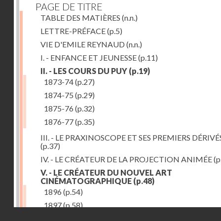
PAGE DE TITRE
TABLE DES MATIÈRES
(n.n.)
LETTRE-PRÉFACE
(p.5)
VIE D'EMILE REYNAUD
(n.n.)
I. - ENFANCE ET JEUNESSE
(p.11)
II. - LES COURS DU PUY
(p.19)
1873-74
(p.27)
1874-75
(p.29)
1875-76
(p.32)
1876-77
(p.35)
III. - LE PRAXINOSCOPE ET SES PREMIERS DÉRIVÉ
(p.37)
IV. - LE CRÉATEUR DE LA PROJECTION ANIMÉE
(p
V. - LE CRÉATEUR DU NOUVEL ART
CINÉMATOGRAPHIQUE
(p.48)
1896
(p.54)
1897
(p.58)
Droits réservés - CNAM
VI. - PROMÉTHÉE ENCHAINÉ
(p.61)