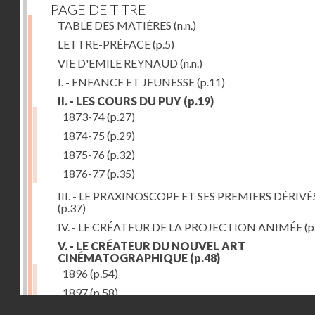
PAGE DE TITRE
TABLE DES MATIÈRES
(n.n.)
LETTRE-PRÉFACE
(p.5)
VIE D'EMILE REYNAUD
(n.n.)
I. - ENFANCE ET JEUNESSE
(p.11)
II. - LES COURS DU PUY
(p.19)
1873-74
(p.27)
1874-75
(p.29)
1875-76
(p.32)
1876-77
(p.35)
III. - LE PRAXINOSCOPE ET SES PREMIERS DÉRIVÉ
(p.37)
IV. - LE CRÉATEUR DE LA PROJECTION ANIMÉE
(p
V. - LE CRÉATEUR DU NOUVEL ART
CINÉMATOGRAPHIQUE
(p.48)
1896
(p.54)
1897
(p.58)
Droits réservés - CNAM
VI. - PROMÉTHÉE ENCHAINÉ
(p.61)