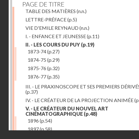
PAGE DE TITRE
TABLE DES MATIÈRES
(n.n.)
LETTRE-PRÉFACE
(p.5)
VIE D'EMILE REYNAUD
(n.n.)
I. - ENFANCE ET JEUNESSE
(p.11)
II. - LES COURS DU PUY
(p.19)
1873-74
(p.27)
1874-75
(p.29)
1875-76
(p.32)
1876-77
(p.35)
III. - LE PRAXINOSCOPE ET SES PREMIERS DÉRIVÉ
(p.37)
IV. - LE CRÉATEUR DE LA PROJECTION ANIMÉE
(p
V. - LE CRÉATEUR DU NOUVEL ART
CINÉMATOGRAPHIQUE
(p.48)
1896
(p.54)
1897
(p.58)
Droits réservés - CNAM
VI. - PROMÉTHÉE ENCHAINÉ
(p.61)