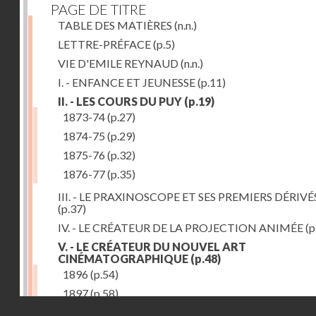
PAGE DE TITRE
TABLE DES MATIÈRES
(n.n.)
LETTRE-PRÉFACE
(p.5)
VIE D'EMILE REYNAUD
(n.n.)
I. - ENFANCE ET JEUNESSE
(p.11)
II. - LES COURS DU PUY
(p.19)
1873-74
(p.27)
1874-75
(p.29)
1875-76
(p.32)
1876-77
(p.35)
III. - LE PRAXINOSCOPE ET SES PREMIERS DÉRIVÉ
(p.37)
IV. - LE CRÉATEUR DE LA PROJECTION ANIMÉE
(p
V. - LE CRÉATEUR DU NOUVEL ART
CINÉMATOGRAPHIQUE
(p.48)
1896
(p.54)
1897
(p.58)
Droits réservés - CNAM
VI. - PROMÉTHÉE ENCHAINÉ
(p.61)