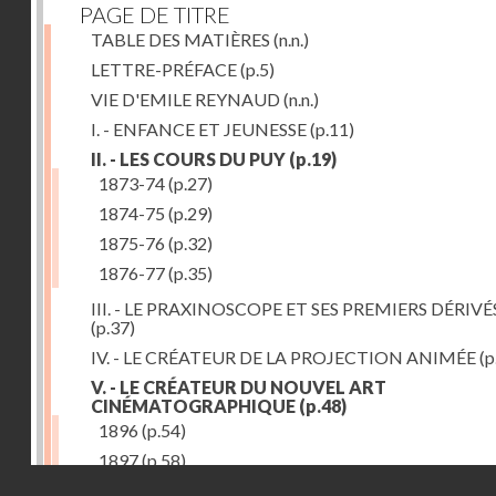
PAGE DE TITRE
TABLE DES MATIÈRES
(n.n.)
LETTRE-PRÉFACE
(p.5)
VIE D'EMILE REYNAUD
(n.n.)
I. - ENFANCE ET JEUNESSE
(p.11)
II. - LES COURS DU PUY
(p.19)
1873-74
(p.27)
1874-75
(p.29)
1875-76
(p.32)
1876-77
(p.35)
III. - LE PRAXINOSCOPE ET SES PREMIERS DÉRIVÉ
(p.37)
IV. - LE CRÉATEUR DE LA PROJECTION ANIMÉE
(p
V. - LE CRÉATEUR DU NOUVEL ART
CINÉMATOGRAPHIQUE
(p.48)
1896
(p.54)
1897
(p.58)
Droits réservés - CNAM
VI. - PROMÉTHÉE ENCHAINÉ
(p.61)