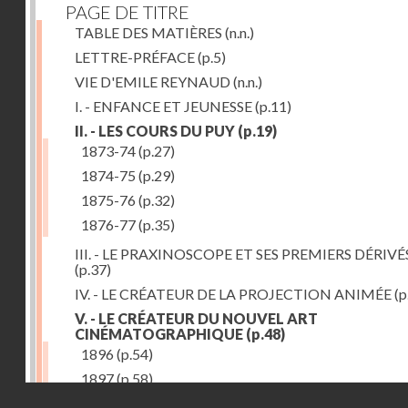
PAGE DE TITRE
TABLE DES MATIÈRES
(n.n.)
LETTRE-PRÉFACE
(p.5)
VIE D'EMILE REYNAUD
(n.n.)
I. - ENFANCE ET JEUNESSE
(p.11)
II. - LES COURS DU PUY
(p.19)
1873-74
(p.27)
1874-75
(p.29)
1875-76
(p.32)
1876-77
(p.35)
III. - LE PRAXINOSCOPE ET SES PREMIERS DÉRIVÉ
(p.37)
IV. - LE CRÉATEUR DE LA PROJECTION ANIMÉE
(p
V. - LE CRÉATEUR DU NOUVEL ART
CINÉMATOGRAPHIQUE
(p.48)
1896
(p.54)
1897
(p.58)
Droits réservés - CNAM
VI. - PROMÉTHÉE ENCHAINÉ
(p.61)