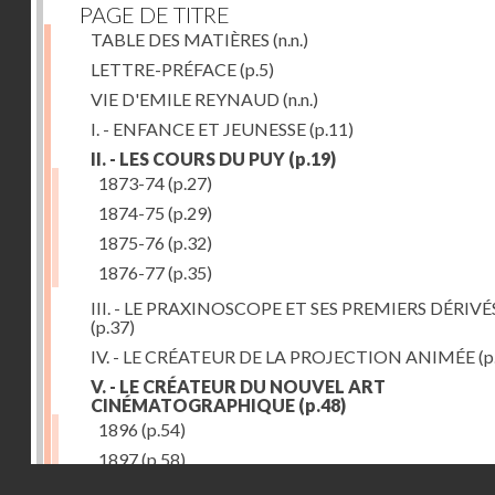
PAGE DE TITRE
TABLE DES MATIÈRES
(n.n.)
LETTRE-PRÉFACE
(p.5)
VIE D'EMILE REYNAUD
(n.n.)
I. - ENFANCE ET JEUNESSE
(p.11)
II. - LES COURS DU PUY
(p.19)
1873-74
(p.27)
1874-75
(p.29)
1875-76
(p.32)
1876-77
(p.35)
III. - LE PRAXINOSCOPE ET SES PREMIERS DÉRIVÉ
(p.37)
IV. - LE CRÉATEUR DE LA PROJECTION ANIMÉE
(p
V. - LE CRÉATEUR DU NOUVEL ART
CINÉMATOGRAPHIQUE
(p.48)
1896
(p.54)
1897
(p.58)
Droits réservés - CNAM
VI. - PROMÉTHÉE ENCHAINÉ
(p.61)