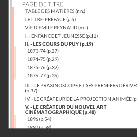
PAGE DE TITRE
TABLE DES MATIÈRES
(n.n.)
LETTRE-PRÉFACE
(p.5)
VIE D'EMILE REYNAUD
(n.n.)
I. - ENFANCE ET JEUNESSE
(p.11)
II. - LES COURS DU PUY
(p.19)
1873-74
(p.27)
1874-75
(p.29)
1875-76
(p.32)
1876-77
(p.35)
III. - LE PRAXINOSCOPE ET SES PREMIERS DÉRIVÉ
(p.37)
IV. - LE CRÉATEUR DE LA PROJECTION ANIMÉE
(p
V. - LE CRÉATEUR DU NOUVEL ART
CINÉMATOGRAPHIQUE
(p.48)
1896
(p.54)
1897
(p.58)
Droits réservés - CNAM
VI. - PROMÉTHÉE ENCHAINÉ
(p.61)