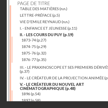
PAGE DE TITRE
TABLE DES MATIÈRES
(n.n.)
LETTRE-PRÉFACE
(p.5)
VIE D'EMILE REYNAUD
(n.n.)
I. - ENFANCE ET JEUNESSE
(p.11)
II. - LES COURS DU PUY
(p.19)
1873-74
(p.27)
1874-75
(p.29)
1875-76
(p.32)
1876-77
(p.35)
III. - LE PRAXINOSCOPE ET SES PREMIERS DÉRIVÉ
(p.37)
IV. - LE CRÉATEUR DE LA PROJECTION ANIMÉE
(p
V. - LE CRÉATEUR DU NOUVEL ART
CINÉMATOGRAPHIQUE
(p.48)
1896
(p.54)
1897
(p.58)
Droits réservés - CNAM
VI. - PROMÉTHÉE ENCHAINÉ
(p.61)