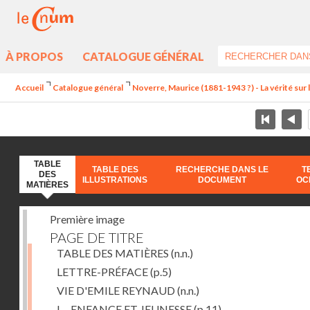
À PROPOS
CATALOGUE GÉNÉRAL
Accueil
Catalogue général
Noverre, Maurice (1881-1943 ?) - La vérité sur l'
TABLE
TABLE DES
RECHERCHE DANS LE
T
DES
ILLUSTRATIONS
DOCUMENT
OC
MATIÈRES
Première image
PAGE DE TITRE
TABLE DES MATIÈRES
(n.n.)
LETTRE-PRÉFACE
(p.5)
VIE D'EMILE REYNAUD
(n.n.)
I. - ENFANCE ET JEUNESSE
(p.11)