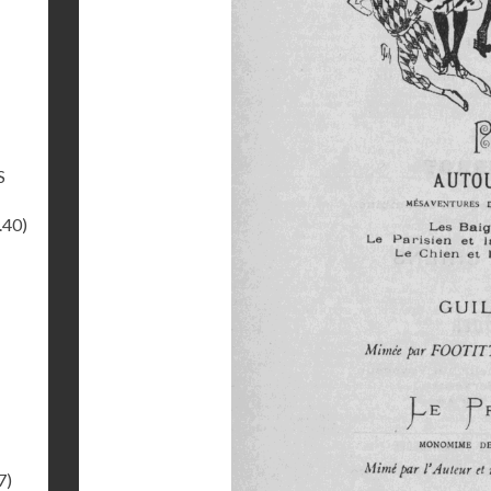
S
.40)
7)