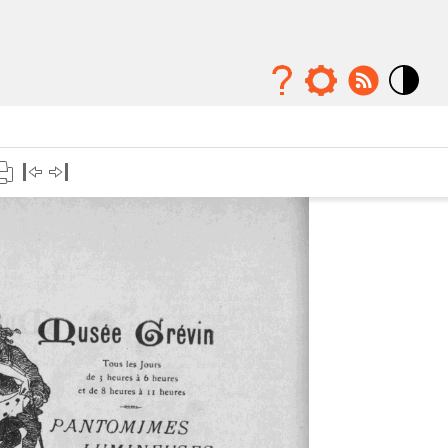
Mode
contraste
élévé