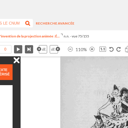
RECHERCHE AVANCÉE
invention de la projection animée : É...
n.n. - vue 75/155
110%
EXTE
ÉRISÉ