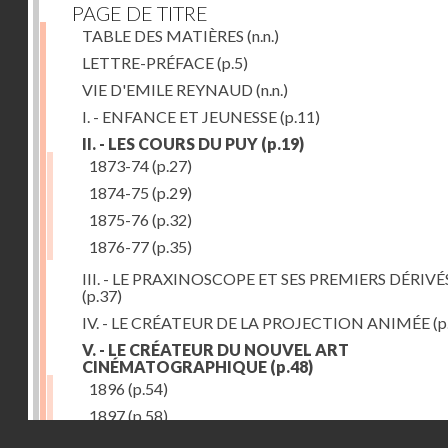
PAGE DE TITRE
TABLE DES MATIÈRES
(n.n.)
LETTRE-PRÉFACE
(p.5)
VIE D'EMILE REYNAUD
(n.n.)
I. - ENFANCE ET JEUNESSE
(p.11)
II. - LES COURS DU PUY
(p.19)
1873-74
(p.27)
1874-75
(p.29)
1875-76
(p.32)
1876-77
(p.35)
III. - LE PRAXINOSCOPE ET SES PREMIERS DÉRIVÉ
(p.37)
IV. - LE CRÉATEUR DE LA PROJECTION ANIMÉE
(p
V. - LE CRÉATEUR DU NOUVEL ART
CINÉMATOGRAPHIQUE
(p.48)
1896
(p.54)
1897
(p.58)
Droits réservés - CNAM
VI. - PROMÉTHÉE ENCHAINÉ
(p.61)