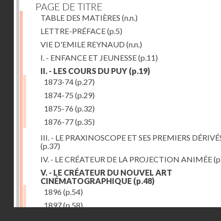
PAGE DE TITRE
TABLE DES MATIÈRES
(n.n.)
LETTRE-PRÉFACE
(p.5)
VIE D'EMILE REYNAUD
(n.n.)
I. - ENFANCE ET JEUNESSE
(p.11)
II. - LES COURS DU PUY
(p.19)
1873-74
(p.27)
1874-75
(p.29)
1875-76
(p.32)
1876-77
(p.35)
III. - LE PRAXINOSCOPE ET SES PREMIERS DÉRIVÉ
(p.37)
IV. - LE CRÉATEUR DE LA PROJECTION ANIMÉE
(p
V. - LE CRÉATEUR DU NOUVEL ART
CINÉMATOGRAPHIQUE
(p.48)
1896
(p.54)
1897
(p.58)
Droits réservés - CNAM
VI. - PROMÉTHÉE ENCHAINÉ
(p.61)