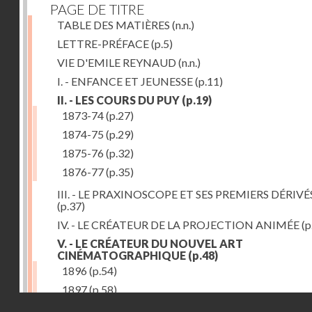
PAGE DE TITRE
TABLE DES MATIÈRES
(n.n.)
LETTRE-PRÉFACE
(p.5)
VIE D'EMILE REYNAUD
(n.n.)
I. - ENFANCE ET JEUNESSE
(p.11)
II. - LES COURS DU PUY
(p.19)
1873-74
(p.27)
1874-75
(p.29)
1875-76
(p.32)
1876-77
(p.35)
III. - LE PRAXINOSCOPE ET SES PREMIERS DÉRIVÉ
(p.37)
IV. - LE CRÉATEUR DE LA PROJECTION ANIMÉE
(p
V. - LE CRÉATEUR DU NOUVEL ART
CINÉMATOGRAPHIQUE
(p.48)
1896
(p.54)
1897
(p.58)
Droits réservés - CNAM
VI. - PROMÉTHÉE ENCHAINÉ
(p.61)