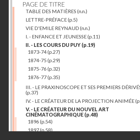
PAGE DE TITRE
TABLE DES MATIÈRES
(n.n.)
LETTRE-PRÉFACE
(p.5)
VIE D'EMILE REYNAUD
(n.n.)
I. - ENFANCE ET JEUNESSE
(p.11)
II. - LES COURS DU PUY
(p.19)
1873-74
(p.27)
1874-75
(p.29)
1875-76
(p.32)
1876-77
(p.35)
III. - LE PRAXINOSCOPE ET SES PREMIERS DÉRIVÉ
(p.37)
IV. - LE CRÉATEUR DE LA PROJECTION ANIMÉE
(p
V. - LE CRÉATEUR DU NOUVEL ART
CINÉMATOGRAPHIQUE
(p.48)
1896
(p.54)
1897
(p.58)
Droits réservés - CNAM
VI. - PROMÉTHÉE ENCHAINÉ
(p.61)