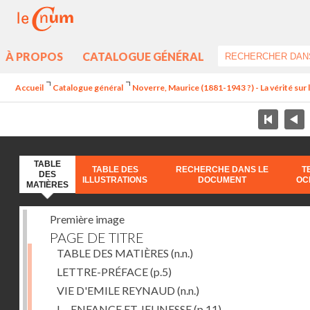
À PROPOS
CATALOGUE GÉNÉRAL
Accueil
Catalogue général
Noverre, Maurice (1881-1943 ?) - La vérité sur l'
TABLE
TABLE DES
RECHERCHE DANS LE
T
DES
ILLUSTRATIONS
DOCUMENT
OC
MATIÈRES
Première image
PAGE DE TITRE
TABLE DES MATIÈRES
(n.n.)
LETTRE-PRÉFACE
(p.5)
VIE D'EMILE REYNAUD
(n.n.)
I. - ENFANCE ET JEUNESSE
(p.11)