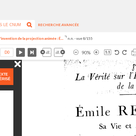
RECHERCHE AVANCÉE
invention de la projection animée : É...
n.n. - vue 8/155
90%
EXTE
ÉRISÉ