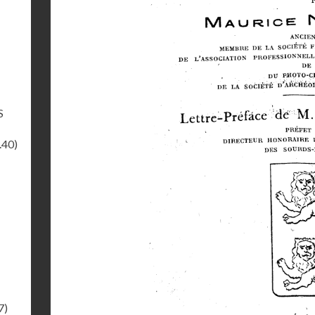
S
.40)
7)