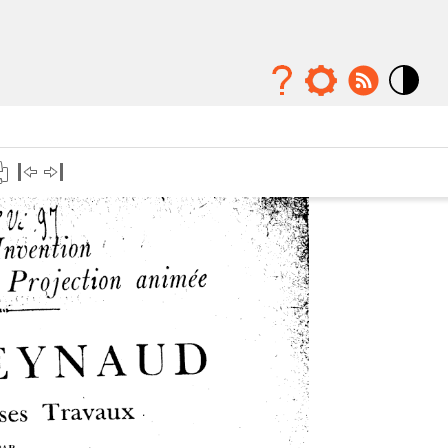
Mode
contraste
élévé