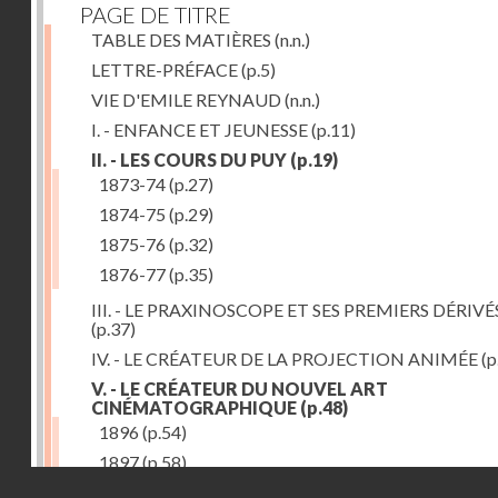
PAGE DE TITRE
TABLE DES MATIÈRES
(n.n.)
LETTRE-PRÉFACE
(p.5)
VIE D'EMILE REYNAUD
(n.n.)
I. - ENFANCE ET JEUNESSE
(p.11)
II. - LES COURS DU PUY
(p.19)
1873-74
(p.27)
1874-75
(p.29)
1875-76
(p.32)
1876-77
(p.35)
III. - LE PRAXINOSCOPE ET SES PREMIERS DÉRIVÉ
(p.37)
IV. - LE CRÉATEUR DE LA PROJECTION ANIMÉE
(p
V. - LE CRÉATEUR DU NOUVEL ART
CINÉMATOGRAPHIQUE
(p.48)
1896
(p.54)
1897
(p.58)
Droits réservés - CNAM
VI. - PROMÉTHÉE ENCHAINÉ
(p.61)